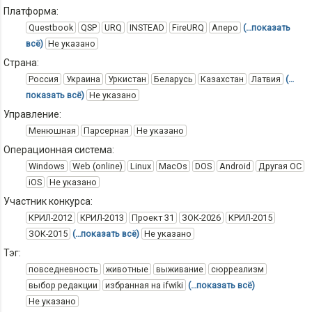
Платформа:
Questbook
QSP
URQ
INSTEAD
FireURQ
Аперо
(…показать
всё)
Не указано
Страна:
Россия
Украина
Уркистан
Беларусь
Казахстан
Латвия
(…
показать всё)
Не указано
Управление:
Менюшная
Парсерная
Не указано
Операционная система:
Windows
Web (online)
Linux
MacOs
DOS
Android
Другая ОС
iOS
Не указано
Участник конкурса:
КРИЛ-2012
КРИЛ-2013
Проект 31
ЗОК-2026
КРИЛ-2015
ЗОК-2015
(…показать всё)
Не указано
Тэг:
повседневность
животные
выживание
сюрреализм
выбор редакции
избранная на ifwiki
(…показать всё)
Не указано