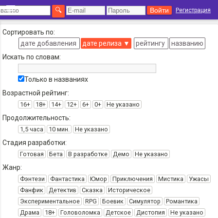
Регистрация
Сортировать по:
дате добавления
дате релиза
▼
рейтингу
названию
Искать по словам:
Только в названиях
Возрастной рейтинг:
16+
18+
14+
12+
6+
0+
Не указано
Продолжительность:
1,5 часа
10 мин.
Не указано
Стадия разработки:
Готовая
Бета
В разработке
Демо
Не указано
Жанр:
Фэнтези
Фантастика
Юмор
Приключения
Мистика
Ужасы
Фанфик
Детектив
Сказка
Историческое
Экспериментальное
RPG
Боевик
Симулятор
Романтика
Драма
18+
Головоломка
Детское
Дистопия
Не указано