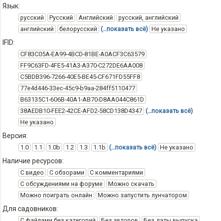
Язык:
русский
Русский
Английский
русский, английский
английский
белорусский
(…показать всё)
Не указано
IFID:
CF83C05A-EA99-4BCD-81BE-A0ACF3C63579
FF9C63FD-4FE5-41A3-A370-C272DE6AA008
C5BDB396-7266-40E5-BE45-CF671FD55FF8
77e4d446-33ec-45c9-b9aa-284ff5110477
B63135C1-606B-40A1-AB70-D8AA044C861D
38AEDB10-FEE2-42CE-AFD2-58CD138D4347
(…показать всё)
Не указано
Версия:
1.0
1.1
1.0b
1.2
1.3
1.1b
(…показать всё)
Не указано
Наличие ресурсов:
С видео
С обзорами
С комментариями
С обсуждениями на форуме
Можно скачать
Можно поиграть онлайн
Можно запустить лунчатором
Для садовников:
С файлами без категорий
Без авторов
Без даты выпуска