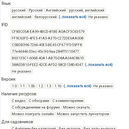
Язык:
русский
Русский
Английский
русский, английский
английский
белорусский
(…показать всё)
Не указано
IFID:
CF83C05A-EA99-4BCD-81BE-A0ACF3C63579
FF9C63FD-4FE5-41A3-A370-C272DE6AA008
C5BDB396-7266-40E5-BE45-CF671FD55FF8
77e4d446-33ec-45c9-b9aa-284ff5110477
B63135C1-606B-40A1-AB70-D8AA044C861D
38AEDB10-FEE2-42CE-AFD2-58CD138D4347
(…показать всё)
Не указано
Версия:
1.0
1.1
1.0b
1.2
1.3
1.1b
(…показать всё)
Не указано
Наличие ресурсов:
С видео
С обзорами
С комментариями
С обсуждениями на форуме
Можно скачать
Можно поиграть онлайн
Можно запустить лунчатором
Для садовников:
С файлами без категорий
Без авторов
Без даты выпуска