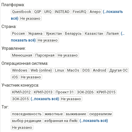
Платформа:
Questbook
QSP
URQ
INSTEAD
FireURQ
Аперо
(…показать
всё)
Не указано
Страна:
Россия
Украина
Уркистан
Беларусь
Казахстан
Латвия
(…
показать всё)
Не указано
Управление:
Менюшная
Парсерная
Не указано
Операционная система:
Windows
Web (online)
Linux
MacOs
DOS
Android
Другая ОС
iOS
Не указано
Участник конкурса:
КРИЛ-2012
КРИЛ-2013
Проект 31
ЗОК-2026
КРИЛ-2015
ЗОК-2015
(…показать всё)
Не указано
Тэг:
повседневность
животные
выживание
сюрреализм
выбор редакции
избранная на ifwiki
(…показать всё)
Не указано