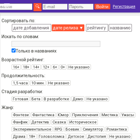
Регистрация
Сортировать по:
дате добавления
дате релиза
▼
рейтингу
названию
Искать по словам:
Только в названиях
Возрастной рейтинг:
16+
18+
14+
12+
6+
0+
Не указано
Продолжительность:
1,5 часа
10 мин.
Не указано
Стадия разработки:
Готовая
Бета
В разработке
Демо
Не указано
Жанр:
Фэнтези
Фантастика
Юмор
Приключения
Мистика
Ужасы
Фанфик
Детектив
Сказка
Историческое
Экспериментальное
RPG
Боевик
Симулятор
Романтика
Драма
18+
Головоломка
Детское
Дистопия
Не указано