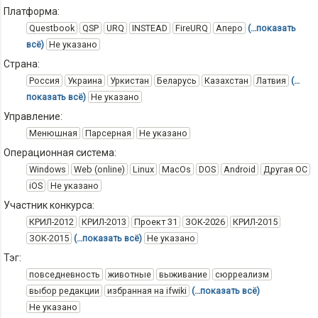
Платформа:
Questbook
QSP
URQ
INSTEAD
FireURQ
Аперо
(…показать
всё)
Не указано
Страна:
Россия
Украина
Уркистан
Беларусь
Казахстан
Латвия
(…
показать всё)
Не указано
Управление:
Менюшная
Парсерная
Не указано
Операционная система:
Windows
Web (online)
Linux
MacOs
DOS
Android
Другая ОС
iOS
Не указано
Участник конкурса:
КРИЛ-2012
КРИЛ-2013
Проект 31
ЗОК-2026
КРИЛ-2015
ЗОК-2015
(…показать всё)
Не указано
Тэг:
повседневность
животные
выживание
сюрреализм
выбор редакции
избранная на ifwiki
(…показать всё)
Не указано