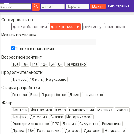
Регистрация
Сортировать по:
дате добавления
дате релиза
▼
рейтингу
названию
Искать по словам:
Только в названиях
Возрастной рейтинг:
16+
18+
14+
12+
6+
0+
Не указано
Продолжительность:
1,5 часа
10 мин.
Не указано
Стадия разработки:
Готовая
Бета
В разработке
Демо
Не указано
Жанр:
Фэнтези
Фантастика
Юмор
Приключения
Мистика
Ужасы
Фанфик
Детектив
Сказка
Историческое
Экспериментальное
RPG
Боевик
Симулятор
Романтика
Драма
18+
Головоломка
Детское
Дистопия
Не указано