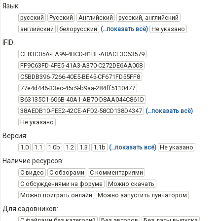
Язык:
русский
Русский
Английский
русский, английский
английский
белорусский
(…показать всё)
Не указано
IFID:
CF83C05A-EA99-4BCD-81BE-A0ACF3C63579
FF9C63FD-4FE5-41A3-A370-C272DE6AA008
C5BDB396-7266-40E5-BE45-CF671FD55FF8
77e4d446-33ec-45c9-b9aa-284ff5110477
B63135C1-606B-40A1-AB70-D8AA044C861D
38AEDB10-FEE2-42CE-AFD2-58CD138D4347
(…показать всё)
Не указано
Версия:
1.0
1.1
1.0b
1.2
1.3
1.1b
(…показать всё)
Не указано
Наличие ресурсов:
С видео
С обзорами
С комментариями
С обсуждениями на форуме
Можно скачать
Можно поиграть онлайн
Можно запустить лунчатором
Для садовников:
С файлами без категорий
Без авторов
Без даты выпуска