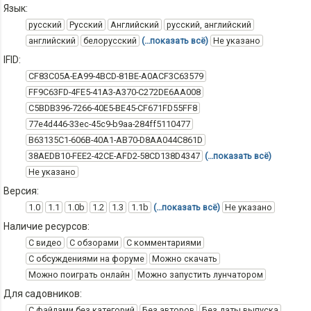
Язык:
русский
Русский
Английский
русский, английский
английский
белорусский
(…показать всё)
Не указано
IFID:
CF83C05A-EA99-4BCD-81BE-A0ACF3C63579
FF9C63FD-4FE5-41A3-A370-C272DE6AA008
C5BDB396-7266-40E5-BE45-CF671FD55FF8
77e4d446-33ec-45c9-b9aa-284ff5110477
B63135C1-606B-40A1-AB70-D8AA044C861D
38AEDB10-FEE2-42CE-AFD2-58CD138D4347
(…показать всё)
Не указано
Версия:
1.0
1.1
1.0b
1.2
1.3
1.1b
(…показать всё)
Не указано
Наличие ресурсов:
С видео
С обзорами
С комментариями
С обсуждениями на форуме
Можно скачать
Можно поиграть онлайн
Можно запустить лунчатором
Для садовников:
С файлами без категорий
Без авторов
Без даты выпуска