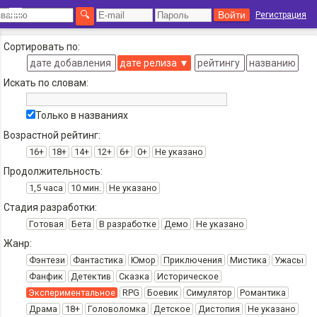
Регистрация
Сортировать по:
дате добавления
дате релиза
▼
рейтингу
названию
Искать по словам:
Только в названиях
Возрастной рейтинг:
16+
18+
14+
12+
6+
0+
Не указано
Продолжительность:
1,5 часа
10 мин.
Не указано
Стадия разработки:
Готовая
Бета
В разработке
Демо
Не указано
Жанр:
Фэнтези
Фантастика
Юмор
Приключения
Мистика
Ужасы
Фанфик
Детектив
Сказка
Историческое
Экспериментальное
RPG
Боевик
Симулятор
Романтика
Драма
18+
Головоломка
Детское
Дистопия
Не указано