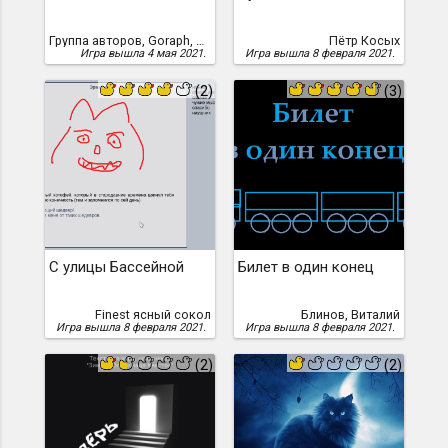
Группа авторов, Goraph, Khaelenmore, techniX, Enola, Айвазян, Артур, yandexx, Добранов, Вячеслав, Косых, Пётр, qwerty, Irremann, Ajenta, Librarian Oak, Zlobot, Ласточкин, Антон, blinovvi, spline1986, Oreolek, Cheshire, Антон Артамонов, Артур Айвазян, hugeping
Пётр Косых
Игра вышла 4 мая 2021.
Игра вышла 8 февраля 2021.
(2)
(3)
С улицы Бассейной
Билет в один конец
Finest ясный сокол
Блинов, Виталий
Игра вышла 8 февраля 2021.
Игра вышла 8 февраля 2021.
(2)
(2)