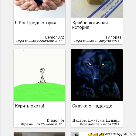
Я бог.Предыстория.
Крайне логичная
история
Demon372
svinopas
Игра вышла 4 сентября 2011.
Игра вышла 13 августа 2011.
Курить охота!
Сказка о Надежде
Dragon_ki
Дударь, Дмитрий, Дударь Дмитрий aka tturgor
Игра вышла 25 июля 2011.
Игра вышла 5 июля 2011.
Багтрекер
| v0.16.35
1
(3)