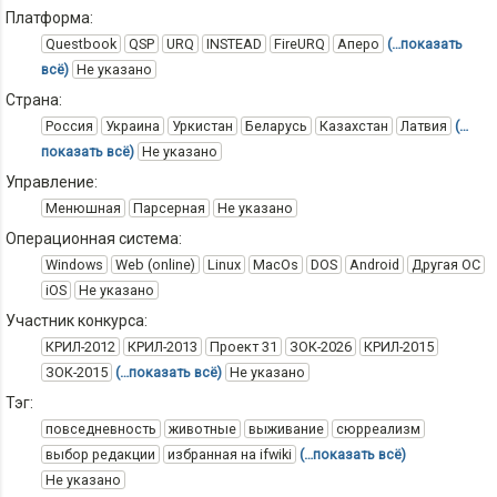
Платформа:
Questbook
QSP
URQ
INSTEAD
FireURQ
Аперо
(…показать
всё)
Не указано
Страна:
Россия
Украина
Уркистан
Беларусь
Казахстан
Латвия
(…
показать всё)
Не указано
Управление:
Менюшная
Парсерная
Не указано
Операционная система:
Windows
Web (online)
Linux
MacOs
DOS
Android
Другая ОС
iOS
Не указано
Участник конкурса:
КРИЛ-2012
КРИЛ-2013
Проект 31
ЗОК-2026
КРИЛ-2015
ЗОК-2015
(…показать всё)
Не указано
Тэг:
повседневность
животные
выживание
сюрреализм
выбор редакции
избранная на ifwiki
(…показать всё)
Не указано