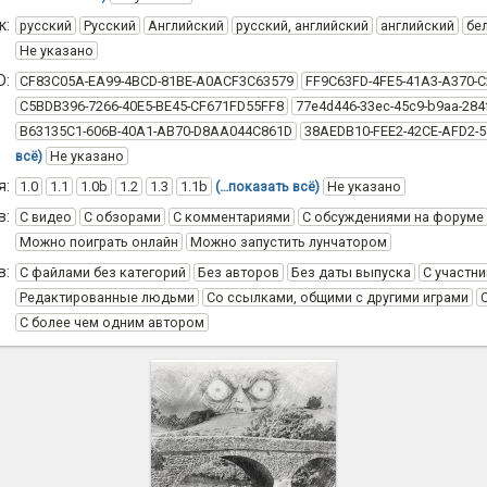
к:
русский
Русский
Английский
русский, английский
английский
бе
Не указано
D:
CF83C05A-EA99-4BCD-81BE-A0ACF3C63579
FF9C63FD-4FE5-41A3-A370-
C5BDB396-7266-40E5-BE45-CF671FD55FF8
77e4d446-33ec-45c9-b9aa-284
B63135C1-606B-40A1-AB70-D8AA044C861D
38AEDB10-FEE2-42CE-AFD2-
всё)
Не указано
я:
1.0
1.1
1.0b
1.2
1.3
1.1b
(…показать всё)
Не указано
в:
С видео
С обзорами
С комментариями
С обсуждениями на форуме
Можно поиграть онлайн
Можно запустить лунчатором
в:
С файлами без категорий
Без авторов
Без даты выпуска
С участни
Редактированные людьми
Со ссылками, общими с другими играми
С более чем одним автором