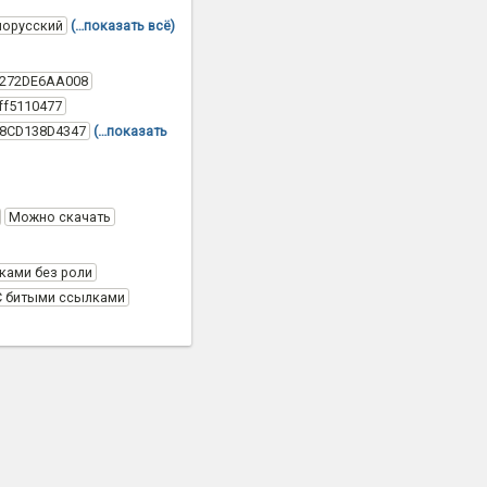
лорусский
(…показать всё)
C272DE6AA008
ff5110477
58CD138D4347
(…показать
Можно скачать
ками без роли
С битыми ссылками