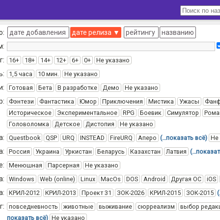
о:
дате добавления
дате релиза
▼
рейтингу
названию
м:
г:
16+
18+
14+
12+
6+
0+
Не указано
ь:
1,5 часа
10 мин.
Не указано
и:
Готовая
Бета
В разработке
Демо
Не указано
р:
Фэнтези
Фантастика
Юмор
Приключения
Мистика
Ужасы
Фан
Историческое
Экспериментальное
RPG
Боевик
Симулятор
Рома
Головоломка
Детское
Дистопия
Не указано
а:
Questbook
QSP
URQ
INSTEAD
FireURQ
Аперо
(…показать всё)
Не
а:
Россия
Украина
Уркистан
Беларусь
Казахстан
Латвия
(…показат
е:
Менюшная
Парсерная
Не указано
а:
Windows
Web (online)
Linux
MacOs
DOS
Android
Другая ОС
iOS
а:
КРИЛ-2012
КРИЛ-2013
Проект 31
ЗОК-2026
КРИЛ-2015
ЗОК-2015
г:
повседневность
животные
выживание
сюрреализм
выбор редак
показать всё)
Не указано