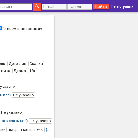
Регистрация
Только в названиях
фик
Детектив
Сказка
нтика
Драма
18+
 указано
ь всё)
Не указано
Не указано
(…показать всё)
Не указано
ции
избранная на ifwiki
(…