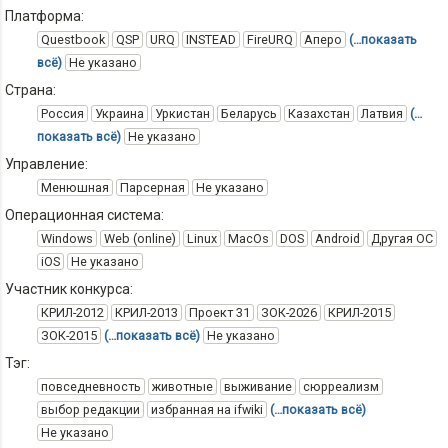
Платформа:
Questbook
QSP
URQ
INSTEAD
FireURQ
Аперо
(…показать
всё)
Не указано
Страна:
Россия
Украина
Уркистан
Беларусь
Казахстан
Латвия
(…
показать всё)
Не указано
Управление:
Менюшная
Парсерная
Не указано
Операционная система:
Windows
Web (online)
Linux
MacOs
DOS
Android
Другая ОС
iOS
Не указано
Участник конкурса:
КРИЛ-2012
КРИЛ-2013
Проект 31
ЗОК-2026
КРИЛ-2015
ЗОК-2015
(…показать всё)
Не указано
Тэг:
повседневность
животные
выживание
сюрреализм
выбор редакции
избранная на ifwiki
(…показать всё)
Не указано