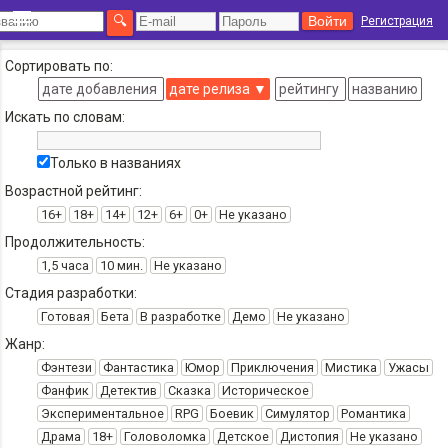
Регистрация
Сортировать по:
дате добавления
дате релиза
▼
рейтингу
названию
Искать по словам:
Только в названиях
Возрастной рейтинг:
16+
18+
14+
12+
6+
0+
Не указано
Продолжительность:
1,5 часа
10 мин.
Не указано
Стадия разработки:
Готовая
Бета
В разработке
Демо
Не указано
Жанр:
Фэнтези
Фантастика
Юмор
Приключения
Мистика
Ужасы
Фанфик
Детектив
Сказка
Историческое
Экспериментальное
RPG
Боевик
Симулятор
Романтика
Драма
18+
Головоломка
Детское
Дистопия
Не указано