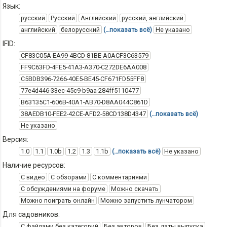
Язык:
русский
Русский
Английский
русский, английский
английский
белорусский
(…показать всё)
Не указано
IFID:
CF83C05A-EA99-4BCD-81BE-A0ACF3C63579
FF9C63FD-4FE5-41A3-A370-C272DE6AA008
C5BDB396-7266-40E5-BE45-CF671FD55FF8
77e4d446-33ec-45c9-b9aa-284ff5110477
B63135C1-606B-40A1-AB70-D8AA044C861D
38AEDB10-FEE2-42CE-AFD2-58CD138D4347
(…показать всё)
Не указано
Версия:
1.0
1.1
1.0b
1.2
1.3
1.1b
(…показать всё)
Не указано
Наличие ресурсов:
С видео
С обзорами
С комментариями
С обсуждениями на форуме
Можно скачать
Можно поиграть онлайн
Можно запустить лунчатором
Для садовников:
С файлами без категорий
Без авторов
Без даты выпуска