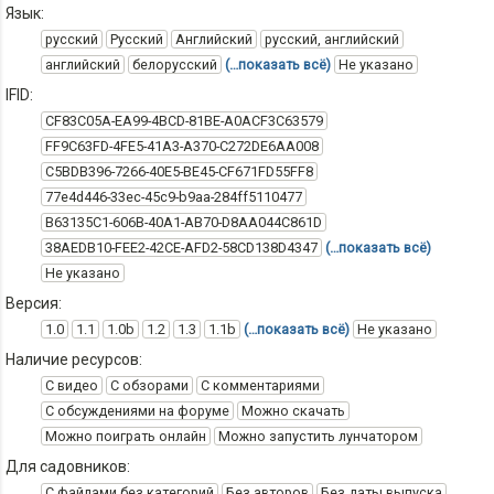
Язык:
русский
Русский
Английский
русский, английский
английский
белорусский
(…показать всё)
Не указано
IFID:
CF83C05A-EA99-4BCD-81BE-A0ACF3C63579
FF9C63FD-4FE5-41A3-A370-C272DE6AA008
C5BDB396-7266-40E5-BE45-CF671FD55FF8
77e4d446-33ec-45c9-b9aa-284ff5110477
B63135C1-606B-40A1-AB70-D8AA044C861D
38AEDB10-FEE2-42CE-AFD2-58CD138D4347
(…показать всё)
Не указано
Версия:
1.0
1.1
1.0b
1.2
1.3
1.1b
(…показать всё)
Не указано
Наличие ресурсов:
С видео
С обзорами
С комментариями
С обсуждениями на форуме
Можно скачать
Можно поиграть онлайн
Можно запустить лунчатором
Для садовников:
С файлами без категорий
Без авторов
Без даты выпуска