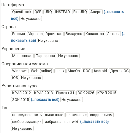
Платформа:
Questbook
QSP
URQ
INSTEAD
FireURQ
Аперо
(…показать
всё)
Не указано
Страна:
Россия
Украина
Уркистан
Беларусь
Казахстан
Латвия
(…
показать всё)
Не указано
Управление:
Менюшная
Парсерная
Не указано
Операционная система:
Windows
Web (online)
Linux
MacOs
DOS
Android
Другая ОС
iOS
Не указано
Участник конкурса:
КРИЛ-2012
КРИЛ-2013
Проект 31
ЗОК-2026
КРИЛ-2015
ЗОК-2015
(…показать всё)
Не указано
Тэг:
повседневность
животные
выживание
сюрреализм
выбор редакции
избранная на ifwiki
(…показать всё)
Не указано