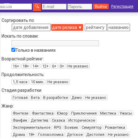
Регистрация
Сортировать по:
дате добавления
дате релиза
▼
рейтингу
названию
Искать по словам:
Только в названиях
Возрастной рейтинг:
16+
18+
14+
12+
6+
0+
Не указано
Продолжительность:
1,5 часа
10 мин.
Не указано
Стадия разработки:
Готовая
Бета
В разработке
Демо
Не указано
Жанр:
Фэнтези
Фантастика
Юмор
Приключения
Мистика
Ужасы
Фанфик
Детектив
Сказка
Историческое
Экспериментальное
RPG
Боевик
Симулятор
Романтика
Драма
18+
Головоломка
Детское
Дистопия
Не указано