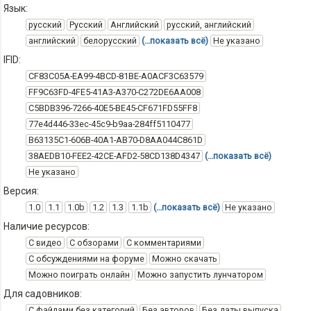
Язык:
русский
Русский
Английский
русский, английский
английский
белорусский
(…показать всё)
Не указано
IFID:
CF83C05A-EA99-4BCD-81BE-A0ACF3C63579
FF9C63FD-4FE5-41A3-A370-C272DE6AA008
C5BDB396-7266-40E5-BE45-CF671FD55FF8
77e4d446-33ec-45c9-b9aa-284ff5110477
B63135C1-606B-40A1-AB70-D8AA044C861D
38AEDB10-FEE2-42CE-AFD2-58CD138D4347
(…показать всё)
Не указано
Версия:
1.0
1.1
1.0b
1.2
1.3
1.1b
(…показать всё)
Не указано
Наличие ресурсов:
С видео
С обзорами
С комментариями
С обсуждениями на форуме
Можно скачать
Можно поиграть онлайн
Можно запустить лунчатором
Для садовников:
С файлами без категорий
Без авторов
Без даты выпуска