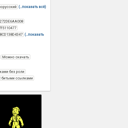
лорусский
(…показать всё)
C272DE6AA008
ff5110477
58CD138D4347
(…показать
Можно скачать
ками без роли
С битыми ссылками