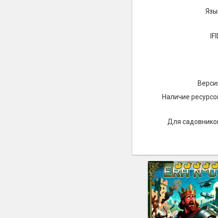
Язы
IFI
Верси
Наличие ресурсо
Для садовнико
11