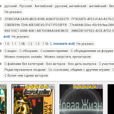
к:
русский
Русский
Английский
русский, английский
английский
бе
Не указано
D:
CF83C05A-EA99-4BCD-81BE-A0ACF3C63579
FF9C63FD-4FE5-41A3-A370-
C5BDB396-7266-40E5-BE45-CF671FD55FF8
77e4d446-33ec-45c9-b9aa-284
B63135C1-606B-40A1-AB70-D8AA044C861D
38AEDB10-FEE2-42CE-AFD2-
всё)
Не указано
я:
1.0
1.1
1.0b
1.2
1.3
1.1b
(…показать всё)
Не указано
в:
С видео
С обзорами
С комментариями
С обсуждениями на форуме
Можно поиграть онлайн
Можно запустить лунчатором
в:
С файлами без категорий
Без авторов
Без даты выпуска
С участни
Редактированные людьми
Со ссылками, общими с другими играми
С более чем одним автором
24
26
(1)
(1)
(1)