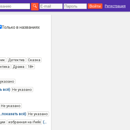
Регистрация
Только в названиях
фик
Детектив
Сказка
нтика
Драма
18+
 указано
ь всё)
Не указано
Не указано
(…показать всё)
Не указано
ции
избранная на ifwiki
(…