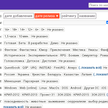
о:
дате добавления
дате релиза
▼
рейтингу
названию
м:
г:
16+
18+
14+
12+
6+
0+
Не указано
ь:
1,5 часа
10 мин.
Не указано
и:
Готовая
Бета
В разработке
Демо
Не указано
р:
Фэнтези
Фантастика
Юмор
Приключения
Мистика
Ужасы
Фан
Историческое
Экспериментальное
RPG
Боевик
Симулятор
Рома
Головоломка
Детское
Дистопия
Не указано
а:
Questbook
QSP
URQ
INSTEAD
FireURQ
Аперо
(…показать всё)
Не
а:
Россия
Украина
Уркистан
Беларусь
Казахстан
Латвия
(…показат
е:
Менюшная
Парсерная
Не указано
а:
Windows
Web (online)
Linux
MacOs
DOS
Android
Другая ОС
iOS
а:
КРИЛ-2012
КРИЛ-2013
Проект 31
ЗОК-2026
КРИЛ-2015
ЗОК-2015
г:
повседневность
животные
выживание
сюрреализм
выбор редак
показать всё)
Не указано