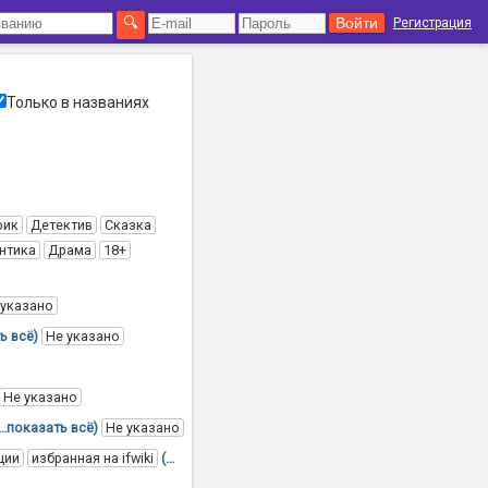
Регистрация
Только в названиях
фик
Детектив
Сказка
нтика
Драма
18+
 указано
ь всё)
Не указано
Не указано
(…показать всё)
Не указано
ции
избранная на ifwiki
(…