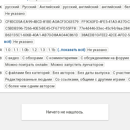
к:
русский
Русский
Английский
русский, английский
английский
бе
Не указано
D:
CF83C05A-EA99-4BCD-81BE-A0ACF3C63579
FF9C63FD-4FE5-41A3-A370-
C5BDB396-7266-40E5-BE45-CF671FD55FF8
77e4d446-33ec-45c9-b9aa-284
B63135C1-606B-40A1-AB70-D8AA044C861D
38AEDB10-FEE2-42CE-AFD2-
всё)
Не указано
я:
1.0
1.1
1.0b
1.2
1.3
1.1b
(…показать всё)
Не указано
в:
С видео
С обзорами
С комментариями
С обсуждениями на форуме
Можно поиграть онлайн
Можно запустить лунчатором
в:
С файлами без категорий
Без авторов
Без даты выпуска
С участни
Редактированные людьми
Со ссылками, общими с другими играми
С более чем одним автором
Ничего не нашлось.