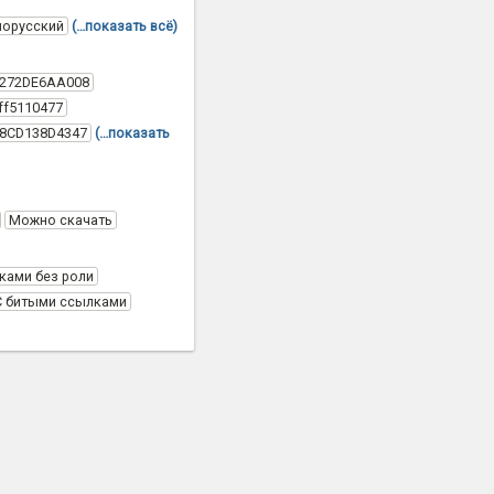
лорусский
(…показать всё)
C272DE6AA008
ff5110477
58CD138D4347
(…показать
Можно скачать
ками без роли
С битыми ссылками