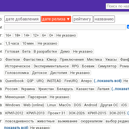
о:
дате добавления
дате релиза
▼
рейтингу
названию
м:
г:
16+
18+
14+
12+
6+
0+
Не указано
ь:
1,5 часа
10 мин.
Не указано
и:
Готовая
Бета
В разработке
Демо
Не указано
р:
Фэнтези
Фантастика
Юмор
Приключения
Мистика
Ужасы
Фан
Историческое
Экспериментальное
RPG
Боевик
Симулятор
Рома
Головоломка
Детское
Дистопия
Не указано
а:
Questbook
QSP
URQ
INSTEAD
FireURQ
Аперо
(…показать всё)
Не
а:
Россия
Украина
Уркистан
Беларусь
Казахстан
Латвия
(…показат
е:
Менюшная
Парсерная
Не указано
а:
Windows
Web (online)
Linux
MacOs
DOS
Android
Другая ОС
iOS
а:
КРИЛ-2012
КРИЛ-2013
Проект 31
ЗОК-2026
КРИЛ-2015
ЗОК-2015
г:
повседневность
животные
выживание
сюрреализм
выбор редак
показать всё)
Не указано