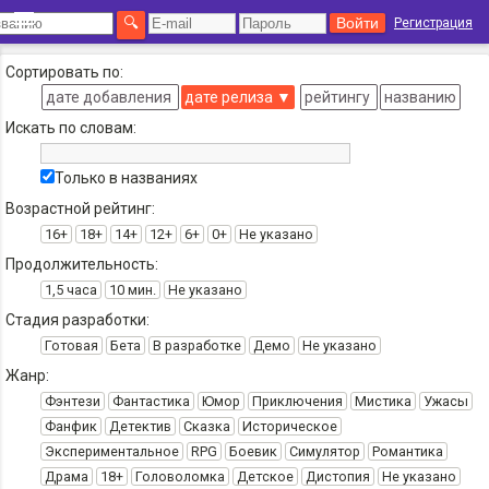
Регистрация
Сортировать по:
дате добавления
дате релиза
▼
рейтингу
названию
Искать по словам:
Только в названиях
Возрастной рейтинг:
16+
18+
14+
12+
6+
0+
Не указано
Продолжительность:
1,5 часа
10 мин.
Не указано
Стадия разработки:
Готовая
Бета
В разработке
Демо
Не указано
Жанр:
Фэнтези
Фантастика
Юмор
Приключения
Мистика
Ужасы
Фанфик
Детектив
Сказка
Историческое
Экспериментальное
RPG
Боевик
Симулятор
Романтика
Драма
18+
Головоломка
Детское
Дистопия
Не указано