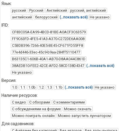
Язык:
русский
Русский
Английский
русский, английский
английский
белорусский
(…показать всё)
Не указано
IFID:
CF83C05A-EA99-4BCD-81BE-A0ACF3C63579
FF9C63FD-4FE5-41A3-A370-C272DE6AA008
C5BDB396-7266-40E5-BE45-CF671FD55FF8
77e4d446-33ec-45c9-b9aa-284ff5110477
B63135C1-606B-40A1-AB70-D8AA044C861D
38AEDB10-FEE2-42CE-AFD2-58CD138D4347
(…показать всё)
Не указано
Версия:
1.0
1.1
1.0b
1.2
1.3
1.1b
(…показать всё)
Не указано
Наличие ресурсов:
С видео
С обзорами
С комментариями
С обсуждениями на форуме
Можно скачать
Можно поиграть онлайн
Можно запустить лунчатором
Для садовников:
С файлами без категорий
Без авторов
Без даты выпуска