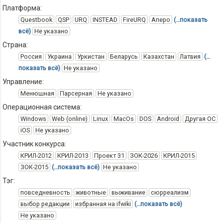
Платформа:
Questbook
QSP
URQ
INSTEAD
FireURQ
Аперо
(…показать
всё)
Не указано
Страна:
Россия
Украина
Уркистан
Беларусь
Казахстан
Латвия
(…
показать всё)
Не указано
Управление:
Менюшная
Парсерная
Не указано
Операционная система:
Windows
Web (online)
Linux
MacOs
DOS
Android
Другая ОС
iOS
Не указано
Участник конкурса:
КРИЛ-2012
КРИЛ-2013
Проект 31
ЗОК-2026
КРИЛ-2015
ЗОК-2015
(…показать всё)
Не указано
Тэг:
повседневность
животные
выживание
сюрреализм
выбор редакции
избранная на ifwiki
(…показать всё)
Не указано