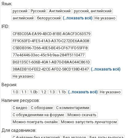
Язык:
русский
Русский
Английский
русский, английский
английский
белорусский
(…показать всё)
Не указано
IFID:
CF83C05A-EA99-4BCD-81BE-A0ACF3C63579
FF9C63FD-4FE5-41A3-A370-C272DE6AA008
C5BDB396-7266-40E5-BE45-CF671FD55FF8
77e4d446-33ec-45c9-b9aa-284ff5110477
B63135C1-606B-40A1-AB70-D8AA044C861D
38AEDB10-FEE2-42CE-AFD2-58CD138D4347
(…показать всё)
Не указано
Версия:
1.0
1.1
1.0b
1.2
1.3
1.1b
(…показать всё)
Не указано
Наличие ресурсов:
С видео
С обзорами
С комментариями
С обсуждениями на форуме
Можно скачать
Можно поиграть онлайн
Можно запустить лунчатором
Для садовников:
С файлами без категорий
Без авторов
Без даты выпуска