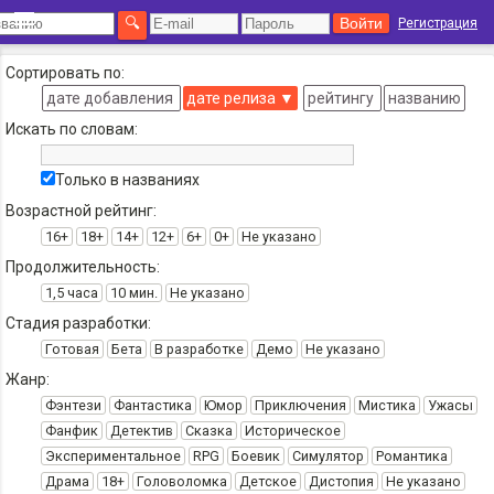
Регистрация
Сортировать по:
дате добавления
дате релиза
▼
рейтингу
названию
Искать по словам:
Только в названиях
Возрастной рейтинг:
16+
18+
14+
12+
6+
0+
Не указано
Продолжительность:
1,5 часа
10 мин.
Не указано
Стадия разработки:
Готовая
Бета
В разработке
Демо
Не указано
Жанр:
Фэнтези
Фантастика
Юмор
Приключения
Мистика
Ужасы
Фанфик
Детектив
Сказка
Историческое
Экспериментальное
RPG
Боевик
Симулятор
Романтика
Драма
18+
Головоломка
Детское
Дистопия
Не указано