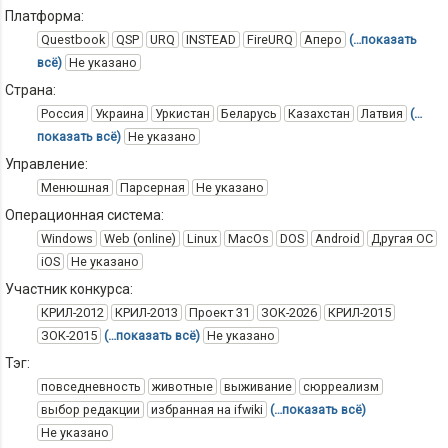
Платформа:
Questbook
QSP
URQ
INSTEAD
FireURQ
Аперо
(…показать
всё)
Не указано
Страна:
Россия
Украина
Уркистан
Беларусь
Казахстан
Латвия
(…
показать всё)
Не указано
Управление:
Менюшная
Парсерная
Не указано
Операционная система:
Windows
Web (online)
Linux
MacOs
DOS
Android
Другая ОС
iOS
Не указано
Участник конкурса:
КРИЛ-2012
КРИЛ-2013
Проект 31
ЗОК-2026
КРИЛ-2015
ЗОК-2015
(…показать всё)
Не указано
Тэг:
повседневность
животные
выживание
сюрреализм
выбор редакции
избранная на ifwiki
(…показать всё)
Не указано