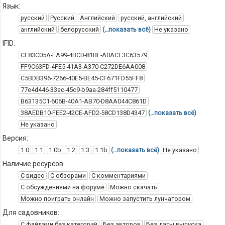
Язык:
русский
Русский
Английский
русский, английский
английский
белорусский
(…показать всё)
Не указано
IFID:
CF83C05A-EA99-4BCD-81BE-A0ACF3C63579
FF9C63FD-4FE5-41A3-A370-C272DE6AA008
C5BDB396-7266-40E5-BE45-CF671FD55FF8
77e4d446-33ec-45c9-b9aa-284ff5110477
B63135C1-606B-40A1-AB70-D8AA044C861D
38AEDB10-FEE2-42CE-AFD2-58CD138D4347
(…показать всё)
Не указано
Версия:
1.0
1.1
1.0b
1.2
1.3
1.1b
(…показать всё)
Не указано
Наличие ресурсов:
С видео
С обзорами
С комментариями
С обсуждениями на форуме
Можно скачать
Можно поиграть онлайн
Можно запустить лунчатором
Для садовников:
С файлами без категорий
Без авторов
Без даты выпуска