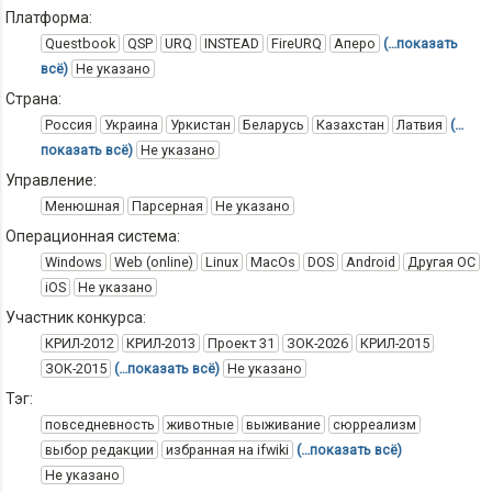
Платформа:
Questbook
QSP
URQ
INSTEAD
FireURQ
Аперо
(…показать
всё)
Не указано
Страна:
Россия
Украина
Уркистан
Беларусь
Казахстан
Латвия
(…
показать всё)
Не указано
Управление:
Менюшная
Парсерная
Не указано
Операционная система:
Windows
Web (online)
Linux
MacOs
DOS
Android
Другая ОС
iOS
Не указано
Участник конкурса:
КРИЛ-2012
КРИЛ-2013
Проект 31
ЗОК-2026
КРИЛ-2015
ЗОК-2015
(…показать всё)
Не указано
Тэг:
повседневность
животные
выживание
сюрреализм
выбор редакции
избранная на ifwiki
(…показать всё)
Не указано