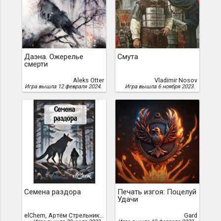
Даэна. Ожерелье
Смута
смерти
Aleks Otter
Vladimir Nosov
Игра вышла 12 февраля 2024.
Игра вышла 6 ноября 2023.
Семена раздора
Печать изгоя: Поцелуй
Удачи
elChеm, Артём Стрельников, elChem (Артём Стрельников)
Gard