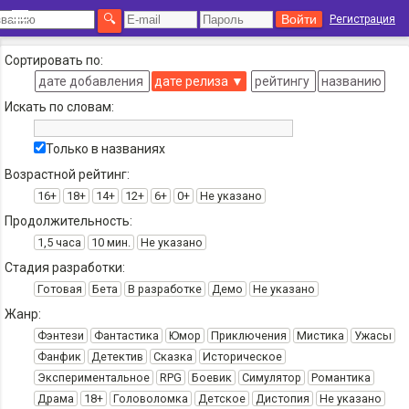
Регистрация
Сортировать по:
дате добавления
дате релиза
▼
рейтингу
названию
Искать по словам:
Только в названиях
Возрастной рейтинг:
16+
18+
14+
12+
6+
0+
Не указано
Продолжительность:
1,5 часа
10 мин.
Не указано
Стадия разработки:
Готовая
Бета
В разработке
Демо
Не указано
Жанр:
Фэнтези
Фантастика
Юмор
Приключения
Мистика
Ужасы
Фанфик
Детектив
Сказка
Историческое
Экспериментальное
RPG
Боевик
Симулятор
Романтика
Драма
18+
Головоломка
Детское
Дистопия
Не указано