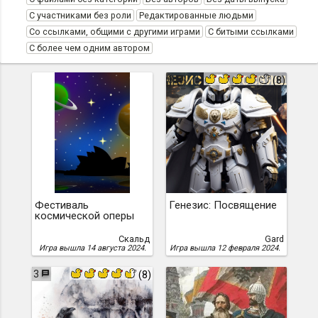
С участниками без роли
Редактированные людьми
Со ссылками, общими с другими играми
С битыми ссылками
С более чем одним автором
6
(8)
Фестиваль
Генезис: Посвящение
космической оперы
Скальд
Gard
Игра вышла 14 августа 2024.
Игра вышла 12 февраля 2024.
3
(8)