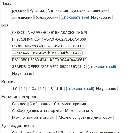
Язык:
русский
Русский
Английский
русский, английский
английский
белорусский
(…показать всё)
Не указано
IFID:
CF83C05A-EA99-4BCD-81BE-A0ACF3C63579
FF9C63FD-4FE5-41A3-A370-C272DE6AA008
C5BDB396-7266-40E5-BE45-CF671FD55FF8
77e4d446-33ec-45c9-b9aa-284ff5110477
B63135C1-606B-40A1-AB70-D8AA044C861D
38AEDB10-FEE2-42CE-AFD2-58CD138D4347
(…показать всё)
Не указано
Версия:
1.0
1.1
1.0b
1.2
1.3
1.1b
(…показать всё)
Не указано
Наличие ресурсов:
С видео
С обзорами
С комментариями
С обсуждениями на форуме
Можно скачать
Можно поиграть онлайн
Можно запустить лунчатором
Для садовников:
С файлами без категорий
Без авторов
Без даты выпуска