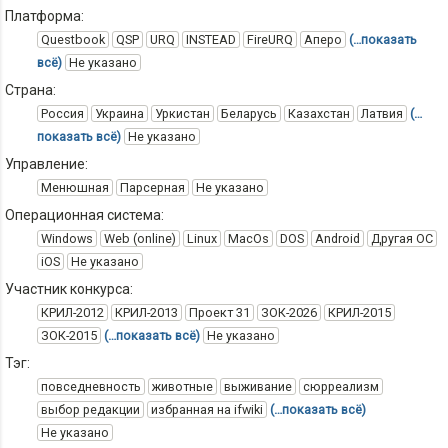
Платформа:
Questbook
QSP
URQ
INSTEAD
FireURQ
Аперо
(…показать
всё)
Не указано
Страна:
Россия
Украина
Уркистан
Беларусь
Казахстан
Латвия
(…
показать всё)
Не указано
Управление:
Менюшная
Парсерная
Не указано
Операционная система:
Windows
Web (online)
Linux
MacOs
DOS
Android
Другая ОС
iOS
Не указано
Участник конкурса:
КРИЛ-2012
КРИЛ-2013
Проект 31
ЗОК-2026
КРИЛ-2015
ЗОК-2015
(…показать всё)
Не указано
Тэг:
повседневность
животные
выживание
сюрреализм
выбор редакции
избранная на ifwiki
(…показать всё)
Не указано