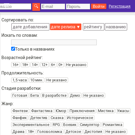
Регистрация
Сортировать по:
дате добавления
дате релиза
▼
рейтингу
названию
Искать по словам:
Только в названиях
Возрастной рейтинг:
16+
18+
14+
12+
6+
0+
Не указано
Продолжительность:
1,5 часа
10 мин.
Не указано
Стадия разработки:
Готовая
Бета
В разработке
Демо
Не указано
Жанр:
Фэнтези
Фантастика
Юмор
Приключения
Мистика
Ужасы
Фанфик
Детектив
Сказка
Историческое
Экспериментальное
RPG
Боевик
Симулятор
Романтика
Драма
18+
Головоломка
Детское
Дистопия
Не указано