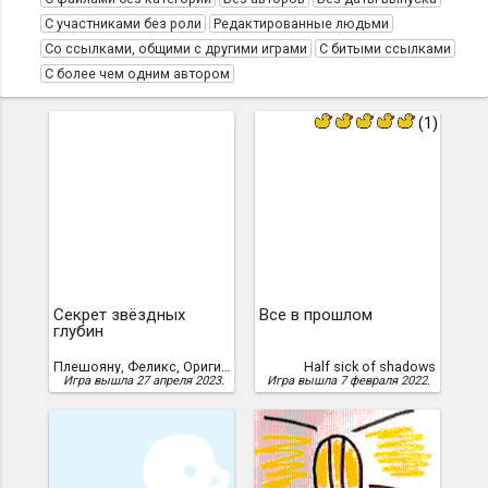
С участниками без роли
Редактированные людьми
Со ссылками, общими с другими играми
С битыми ссылками
С более чем одним автором
(1)
Секрет звёздных
Все в прошлом
глубин
Плешояну, Феликс, Оригинал: Феликс Плешояну (Felix Pleşoianu), Перевод: Алексей Галкин, Феликс Плешояну
Half sick of shadows
Игра вышла 27 апреля 2023.
Игра вышла 7 февраля 2022.