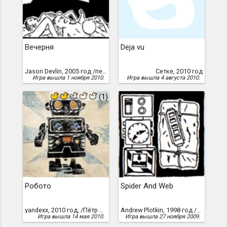
Вечерня
Deja vu
Jason Devlin, 2005 год /перевод Александра Мосьпана, 2010 г./
Сетке, 2010 год
Игра вышла 1 ноября 2010.
Игра вышла 4 августа 2010.
(1)
Робото
Spider And Web
yandexx, 2010 год, /Пётр Косых/
Andrew Plotkin, 1998 год /перевод Всеволода Зубарева, 2009 г./, Spider and Web" Zer
Игра вышла 14 мая 2010.
Игра вышла 27 ноября 2009.