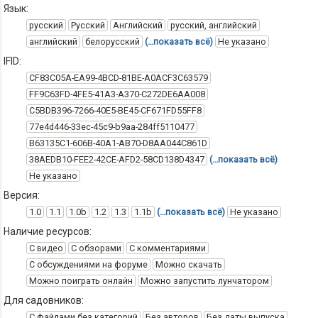
Язык:
русский
Русский
Английский
русский, английский
английский
белорусский
(…показать всё)
Не указано
IFID:
CF83C05A-EA99-4BCD-81BE-A0ACF3C63579
FF9C63FD-4FE5-41A3-A370-C272DE6AA008
C5BDB396-7266-40E5-BE45-CF671FD55FF8
77e4d446-33ec-45c9-b9aa-284ff5110477
B63135C1-606B-40A1-AB70-D8AA044C861D
38AEDB10-FEE2-42CE-AFD2-58CD138D4347
(…показать всё)
Не указано
Версия:
1.0
1.1
1.0b
1.2
1.3
1.1b
(…показать всё)
Не указано
Наличие ресурсов:
С видео
С обзорами
С комментариями
С обсуждениями на форуме
Можно скачать
Можно поиграть онлайн
Можно запустить лунчатором
Для садовников:
С файлами без категорий
Без авторов
Без даты выпуска