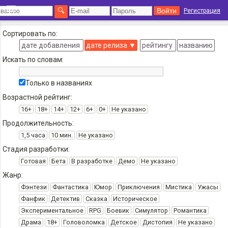
Регистрация
Сортировать по:
дате добавления
дате релиза
▼
рейтингу
названию
Искать по словам:
Только в названиях
Возрастной рейтинг:
16+
18+
14+
12+
6+
0+
Не указано
Продолжительность:
1,5 часа
10 мин.
Не указано
Стадия разработки:
Готовая
Бета
В разработке
Демо
Не указано
Жанр:
Фэнтези
Фантастика
Юмор
Приключения
Мистика
Ужасы
Фанфик
Детектив
Сказка
Историческое
Экспериментальное
RPG
Боевик
Симулятор
Романтика
Драма
18+
Головоломка
Детское
Дистопия
Не указано