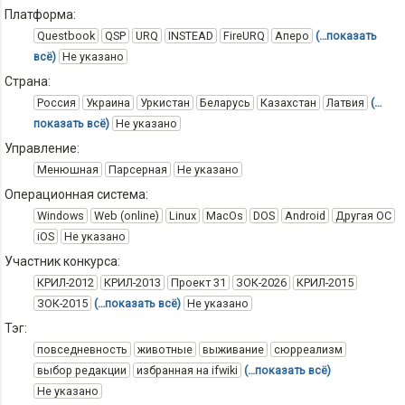
Платформа:
Questbook
QSP
URQ
INSTEAD
FireURQ
Аперо
(…показать
всё)
Не указано
Страна:
Россия
Украина
Уркистан
Беларусь
Казахстан
Латвия
(…
показать всё)
Не указано
Управление:
Менюшная
Парсерная
Не указано
Операционная система:
Windows
Web (online)
Linux
MacOs
DOS
Android
Другая ОС
iOS
Не указано
Участник конкурса:
КРИЛ-2012
КРИЛ-2013
Проект 31
ЗОК-2026
КРИЛ-2015
ЗОК-2015
(…показать всё)
Не указано
Тэг:
повседневность
животные
выживание
сюрреализм
выбор редакции
избранная на ifwiki
(…показать всё)
Не указано