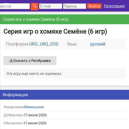
Регистрация
Серия игр о хомяке Семёне (6 игр)
Серия игр о хомяке Семёне (6 игр)
Платформа:
URQ
,
URQ_DOS
Язык:
русский
Скачать с РилАрхива
Эту игру ещё никто не оценивал.
Информация
Управление
Менюшная
Добавлено
17 июня 2026
Обновлено
17 июня 2026