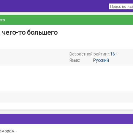
его
 чего-то большего
Возрастной рейтинг:
16+
Язык:
Русский
юмором.