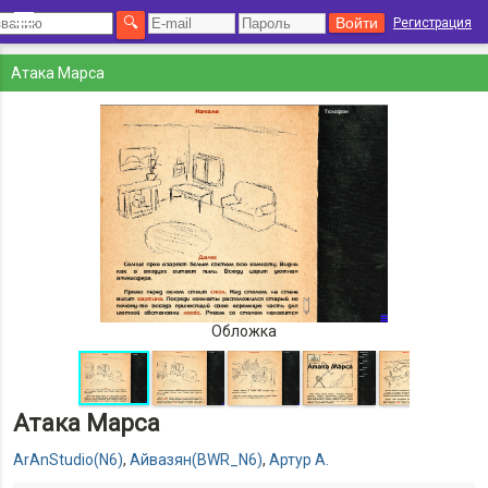
Регистрация
Атака Марса
Обложка
Атака Марса
ArAnStudio(N6)
,
Айвазян(BWR_N6)
,
Артур А.