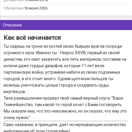
Обновлено
16 июня 2026
Описание
Как всё начинается
Ты сидишь на троне из костей своих бывших врагов посреди
огромного зала. Именно ты - Некрос XXVIII, первый из своей
династии, кто смог захватить все пять материков, поставив на
колени даже гордых дварфов, которые 11 лет вели
партизанскую войну, устраивая набеги из своих подземных
городов, а это стоит много. Одним щелчком пальцев ты
можешь уничтожать целые города и создавать орды
мертвецов…
Твои размышления прервал твой самый верный слуга: “Ваше
Темнейшество, там какой-то герой хочет с Вами поговорить.
Мы сказали ему, что это невозможно, но он сказал, что ему это
очень нужно.”
Само название, в принципе, даёт исчерпывающие количество
информации об этом сторигейме)