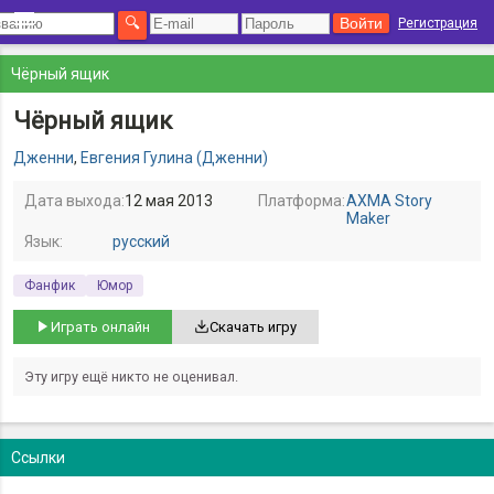
Регистрация
Чёрный ящик
Чёрный ящик
Дженни
,
Евгения Гулина (Дженни)
Дата выхода:
12 мая 2013
Платформа:
AXMA Story
Maker
Язык:
русский
Фанфик
Юмор
Играть онлайн
Скачать игру
Эту игру ещё никто не оценивал.
Ссылки