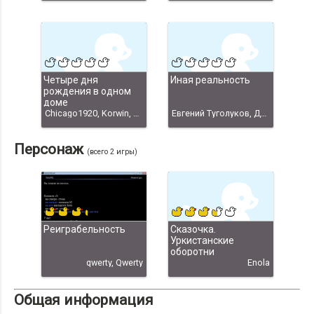
Четыре дня
Иная реальность
рождения в одном
доме
Chicago1920, Korwin, Jenny, Saint, Ajenta, Агент 007, Korwin & Jenny
Евгений Туголуков, Дженни Уэйнест, Дженни, Туголуков, Евгений
Персонаж
(всего 2 игры)
Реиграбельность
Сказочка.
Уркистанские
оборотни
qwerty, Qwerty
Enola
Общая информация