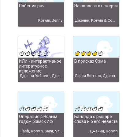
Побег из рая
На волосок от смерти
Korwin, Jenny
Дженни, Korwin & Company, Евгений Туголуков
ИЛИ - интерактивное
В поисках Сэма
литературное
изложение
Дженни Уэйнест, Дженни
Ларри Бэггинс, Дженни Уэйнест, Дженни
Операция с Новым
Баллада о рыцаре
годом: Замок Иф
слова и о его невесте
Flash, Korwin, Saint, Vito, Ajenta, Jenny, Korwin&Jenny, Витана Нiрко
Дженни, Korwin