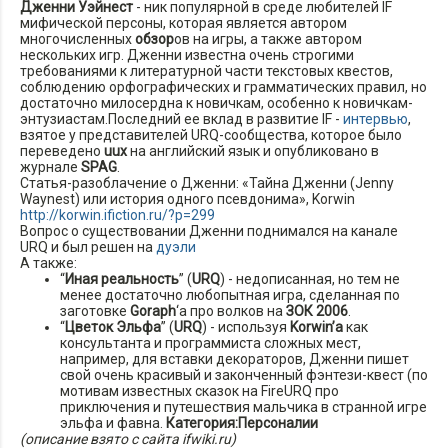
Дженни Уэйнест
- ник популярной в среде любителей IF
мифической персоны, которая является автором
многочисленных
обзор
ов на игры, а также автором
нескольких игр. Дженни известна очень строгими
требованиями к литературной части текстовых квестов,
соблюдению орфографических и грамматических правил, но
достаточно милосердна к новичкам, особенно к новичкам-
энтузиастам.Последний ее вклад в развитие IF -
интервью
,
взятое у представителей URQ-сообщества, которое было
переведено
uux
на английский язык и опубликовано в
журнале
SPAG
.
Статья-разоблачение о Дженни: «Тайна Дженни (Jenny
Waynest) или история одного псевдонима», Korwin
http://korwin.ifiction.ru/?p=299
Вопрос о существовании Дженни поднимался на канале
URQ и был решен на
дуэли
А также:
“
Иная реальность
” (
URQ
) - недописанная, но тем не
менее достаточно любопытная игра, сделанная по
заготовке
Goraph
‘a про волков на
ЗОК 2006
.
“
Цветок Эльфа
” (
URQ
) - используя
Korwin’а
как
консультанта и программиста сложных мест,
например, для вставки декораторов, Дженни пишет
свой очень красивый и законченный фэнтези-квест (по
мотивам известных сказок на FireURQ про
приключения и путешествия мальчика в странной игре
эльфа и фавна.
Категория:Персоналии
(описание взято с сайта ifwiki.ru)