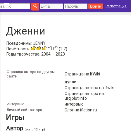
Регистрация
Дженни
Псевдонимы:
JENNY
Почётность:
(2.7)
Годы творчества:
2004 — 2023
Страница автора на другом
Страница на IfWiki
сайте:
дуэли
Страница автора на ifwiki
Страница автора на
urq.plut.info
Интервью:
интервью
Личный сайт автора:
Блог на ifiction.ru
Игры
Автор
(всего 12 игр)