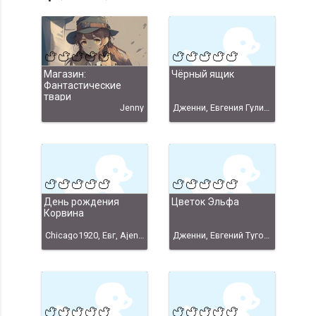
Магазин:
Чёрный ящик
Фантастические
твари
Jenny
Дженни, Евгения Гулина (Дженни)
День рождения
Цветок Эльфа
Корвина
Chicago1920, Евг, Ajenta Arrow, DoubleDragon, Freid, Morych, Nafanin, noname, Saint, yandexx, Дженни, SDA|on
Дженни, Евгений Туголуков, Туголуков, Евгений