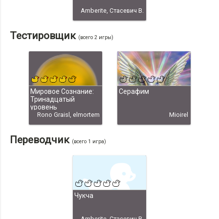
Amberite, Стасевич В.
Тестировщик
(всего 2 игры)
Мировое Сознание:
Серафим
Тринадцатый
уровень
Rono Graisl, elmortem
Mioirel
Переводчик
(всего 1 игра)
Чукча
Amberite, Стасевич В.