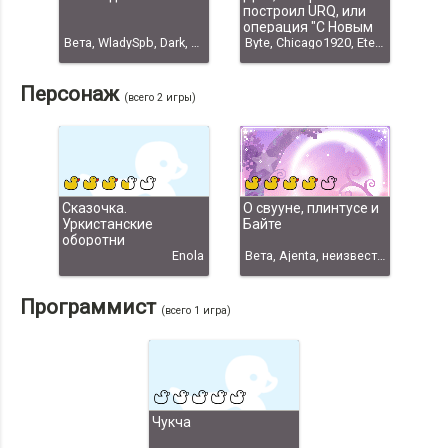
построил URQ, или
операция "С Новым
Вета, WladySpb, Dark, Byte, Ajenta
Годом!!!"
Byte, Chicago1920, Eten, fireton, Goraph, Korwin, noname, ZombX, Александр Граф, Евг, Nansi, С Новым Годом-2009"
Персонаж
(всего 2 игры)
Сказочка.
О свууне, плинтусе и
Уркистанские
Байте
оборотни
Enola
Вета, Ajenta, неизвестен
Программист
(всего 1 игра)
Чукча