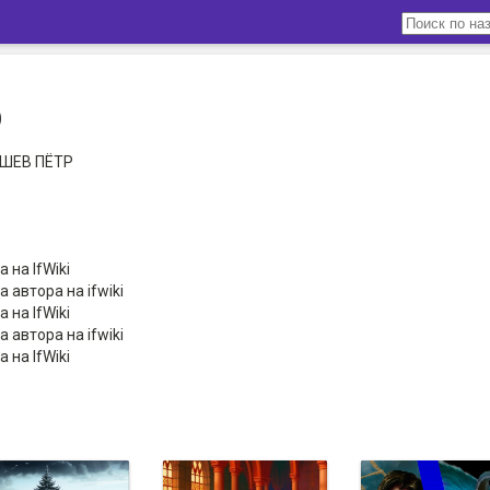
р
ШЕВ ПЁТР
 на IfWiki
 автора на ifwiki
 на IfWiki
 автора на ifwiki
 на IfWiki