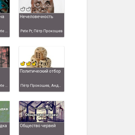
на
Нечеловечность
Пётр Прокошев, Pete Pr
Pete Pr, Пётр Прокошев
Политический отбор
Пётр Прокошев, Pete Pr
Пётр Прокошев, Андрей Рулин
дка
Общество червей