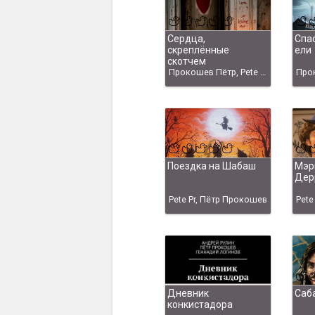
Сердца,
Спа
скреплённые
ели
скотчем
Прокошев Пётр, Pete Pr
Поездка на Шабаш
Мэр
Дер
Pete Pr, Пётр Прокошев
Pete
Дневник
Саб
конкистадора