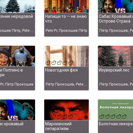
сение нерядовой
Напиши то — не знаю
Сабас Кровавый 
что
Острове Страха
Прокошев Пётр, Pete Pr
Pete Pr, Прокошев Пётр
и Поппинс в
Новогодняя фея
Изуверский лес
ри
 Pr, Пётр Прокошев
Пётр Прокошев, Pete Pr
ас кровавый
Марсианский
Болотная лихора
сепаратизм