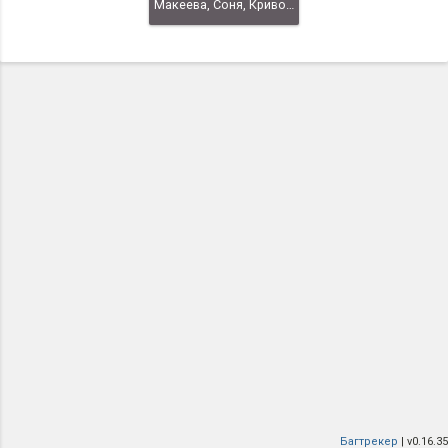
Макеева, Соня, Кривоносова, Екатерина, Кривоносова, Надежда
Багтрекер
| v0.16.35