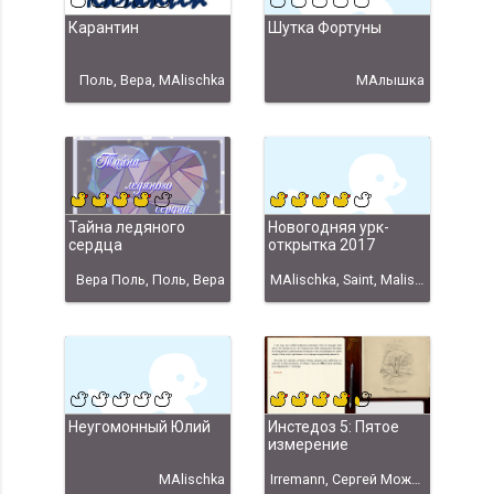
Карантин
Шутка Фортуны
Поль, Вера, MAlischka
МАлышка
Тайна ледяного
Новогодняя урк-
сердца
открытка 2017
Вера Поль, Поль, Вера
MAlischka, Saint, Malischka
Неугомонный Юлий
Инстедоз 5: Пятое
измерение
MAlischka
Irremann, Сергей Можайский, Пётр Косых, Михаил Поздняков, Андрей Лобанов, Сергей Башкиров, MAlischka, http://instead.syscall.ru