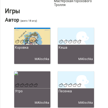
Мастерская горохового
Тролля
Игры
Автор
(всего 18 игр)
Коровка
Кеша
MAlischka
MAlischka
Утро
Песенка
MAlischka
MAlischka