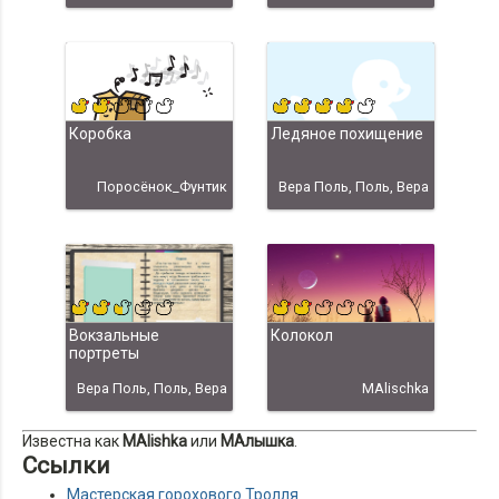
Коробка
Ледяное похищение
Поросёнок_Фунтик
Вера Поль, Поль, Вера
Вокзальные
Колокол
портреты
Вера Поль, Поль, Вера
MAlischka
Известна как
MAlishka
или
МАлышка
.
Ссылки
Мастерская горохового Тролля