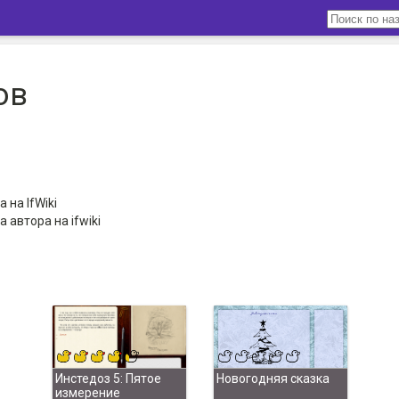
ов
 на IfWiki
 автора на ifwiki
Инстедоз 5: Пятое
Новогодняя сказка
измерение