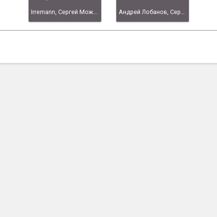
Irremann, Сергей Можайский, Пётр Косых, Михаил Поздняков, Андрей Лобанов, Сергей Башкиров, MAlischka, http://instead.syscall.ru
Андрей Лобанов, Сергей Башкиров