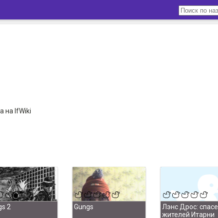
 на IfWiki
gs 2
Gungs
Лэнс Дрос: спас
жителей Итарни