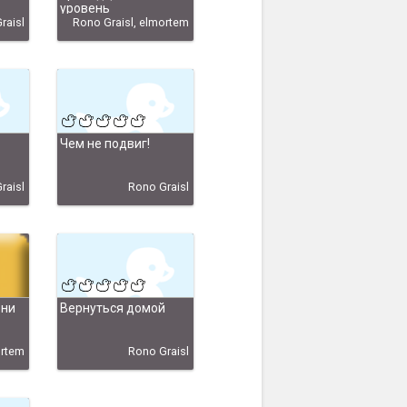
уровень
raisl
Rono Graisl, elmortem
Чем не подвиг!
raisl
Rono Graisl
ени
Вернуться домой
ortem
Rono Graisl