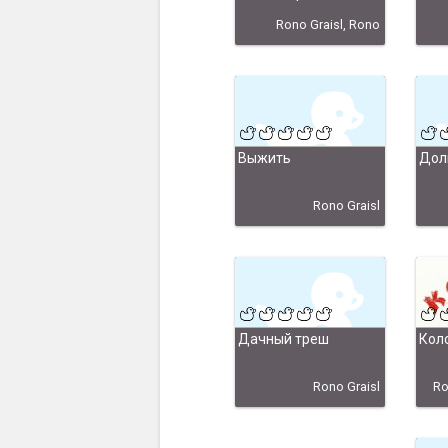
Rono Graisl, Rono
Выжить
Дол
Rono Graisl
Дачный треш
Кол
Rono Graisl
Ro