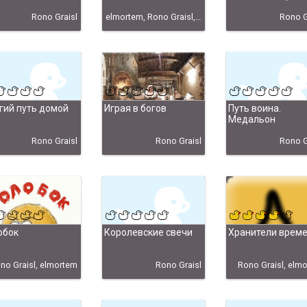
Rono Graisl
elmortem, Rono Graisl, RonoGraisl, Осокин "elmortem" Макар, Шпреегарт "Rono Graisl" Анна
Rono G
гий путь домой
Играя в богов
Путь воина.
Медальон
Rono Graisl
Rono Graisl
Rono G
обок
Королевские свечи
Хранители врем
no Graisl, elmortem
Rono Graisl
Rono Graisl, elm