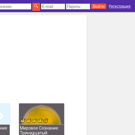
Регистрация
ение
Мировое Сознание:
Тринадцатый