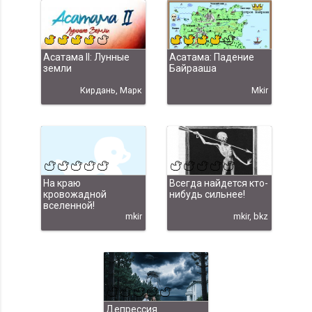
Асатама II: Лунные
Асатама: Падение
земли
Байрааша
Кирдань, Марк
Mkir
На краю
Всегда найдется кто-
кровожадной
нибудь сильнее!
вселенной!
mkir
mkir, bkz
Депрессия