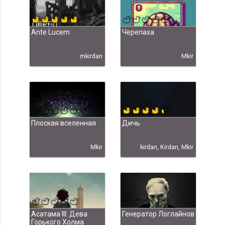
Ante Lucem
Черепаха
mkirdan
Mkir
Плоская вселенная
Дичь
Mkir
kirdan, Kirdan, Mkir
Асатама III: Дева
Генератор Логлайнов
Горького Холма