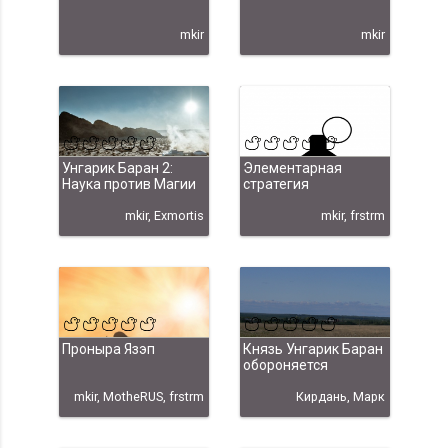
mkir
mkir
Унгарик Баран 2:
Элементарная
Наука против Магии
стратегия
mkir, Exmortis
mkir, frstrm
Проныра Язэп
Князь Унгарик Баран
обороняется
mkir, MotheRUS, frstrm
Кирдань, Марк