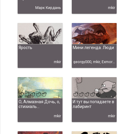
Марк Кирдань
mkir
Ярость
Мини легенда. Люди
mkir
georgy000, mkir, Exmortis
О, Алмазная Дочь, о,
И тут вы попадаете в
стихиаль...
лабиринт
mkir
mkir