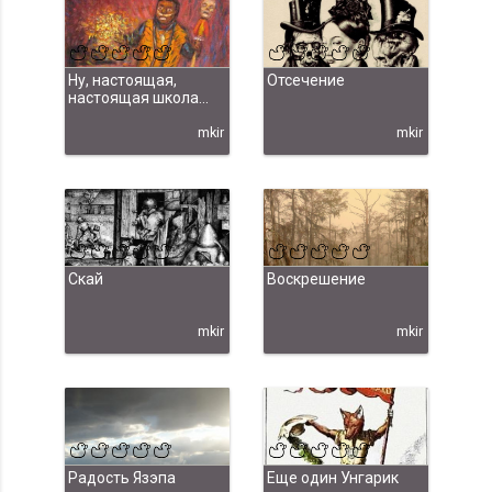
Ну, настоящая,
Отсечение
настоящая школа...
mkir
mkir
Скай
Воскрешение
mkir
mkir
Радость Язэпа
Еще один Унгарик