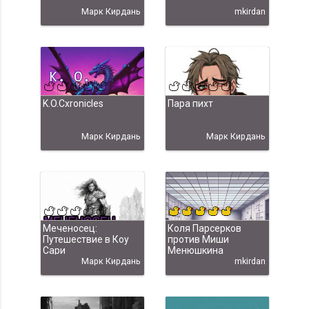
Марк Кирдань
mkirdan
K.O.Cxronicles
Пара пихт
Марк Кирдань
Марк Кирдань
Меченосец:
Коля Парсерков
Путешествие в Коу
против Миши
Сари
Менюшкина
Марк Кирдань
mkirdan