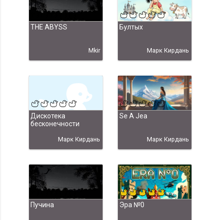
THE ABYSS
Бултых
Mkir
Марк Кирдань
Дискотека
Se A Jea
бесконечности
Марк Кирдань
Марк Кирдань
Пучина
Эра №0