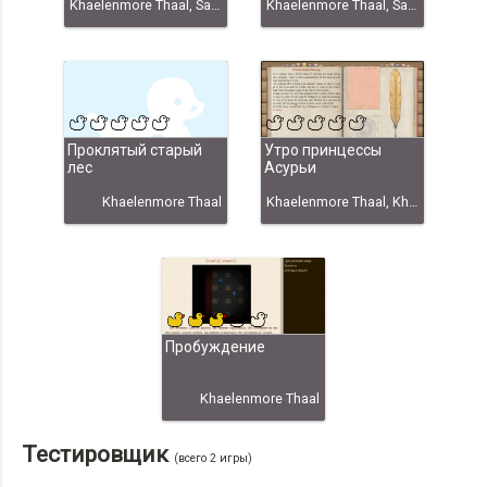
Khaelenmore Thaal, Sabra Naikomy
Khaelenmore Thaal, Sabra Naikomy, Khaelenmore Thaal & Sabra Naikomy
Проклятый старый
Утро принцессы
лес
Асурьи
Khaelenmore Thaal
Khaelenmore Thaal, Khaelenmore Thaal & Sabra Naikomy
Пробуждение
Khaelenmore Thaal
Тестировщик
(всего 2 игры)