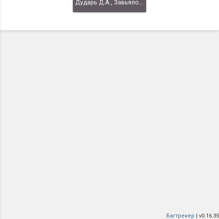
Дударь Д.А., Завьялов А.А.
Багтрекер
| v0.16.35