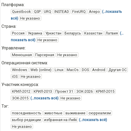
Платформа:
Questbook
QSP
URQ
INSTEAD
FireURQ
Аперо
(…показать
всё)
Не указано
Страна:
Россия
Украина
Уркистан
Беларусь
Казахстан
Латвия
(…
показать всё)
Не указано
Управление:
Менюшная
Парсерная
Не указано
Операционная система:
Windows
Web (online)
Linux
MacOs
DOS
Android
Другая ОС
iOS
Не указано
Участник конкурса:
КРИЛ-2012
КРИЛ-2013
Проект 31
ЗОК-2026
КРИЛ-2015
ЗОК-2015
(…показать всё)
Не указано
Тэг:
повседневность
животные
выживание
сюрреализм
выбор редакции
избранная на ifwiki
(…показать всё)
Не указано