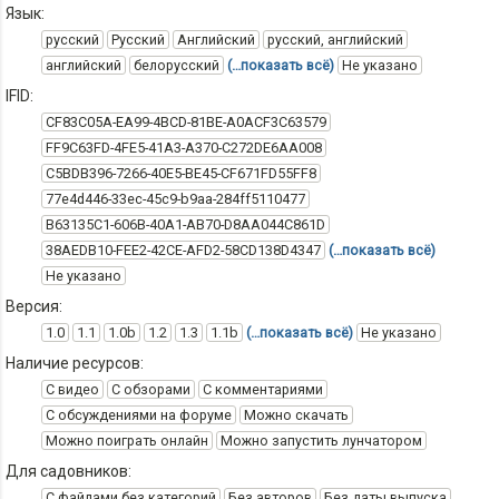
Язык:
русский
Русский
Английский
русский, английский
английский
белорусский
(…показать всё)
Не указано
IFID:
CF83C05A-EA99-4BCD-81BE-A0ACF3C63579
FF9C63FD-4FE5-41A3-A370-C272DE6AA008
C5BDB396-7266-40E5-BE45-CF671FD55FF8
77e4d446-33ec-45c9-b9aa-284ff5110477
B63135C1-606B-40A1-AB70-D8AA044C861D
38AEDB10-FEE2-42CE-AFD2-58CD138D4347
(…показать всё)
Не указано
Версия:
1.0
1.1
1.0b
1.2
1.3
1.1b
(…показать всё)
Не указано
Наличие ресурсов:
С видео
С обзорами
С комментариями
С обсуждениями на форуме
Можно скачать
Можно поиграть онлайн
Можно запустить лунчатором
Для садовников:
С файлами без категорий
Без авторов
Без даты выпуска