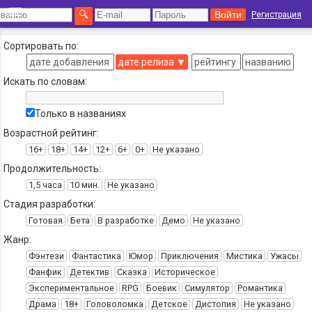
Регистрация
Сортировать по:
дате добавления
дате релиза
▼
рейтингу
названию
Искать по словам:
Только в названиях
Возрастной рейтинг:
16+
18+
14+
12+
6+
0+
Не указано
Продолжительность:
1,5 часа
10 мин.
Не указано
Стадия разработки:
Готовая
Бета
В разработке
Демо
Не указано
Жанр:
Фэнтези
Фантастика
Юмор
Приключения
Мистика
Ужасы
Фанфик
Детектив
Сказка
Историческое
Экспериментальное
RPG
Боевик
Симулятор
Романтика
Драма
18+
Головоломка
Детское
Дистопия
Не указано