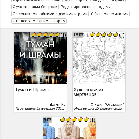
С участниками без роли
Редактированные людьми
Со ссылками, общими с другими играми
С битыми ссылками
С более чем одним автором
4
18
(1)
(1)
Туман и Шрамы
Хуже ходячих
мертвецов
rikovmike
Студия "Оживали"
Игра вышла 23 февраля 2025.
Игра вышла 23 февраля 2025.
9
(1)