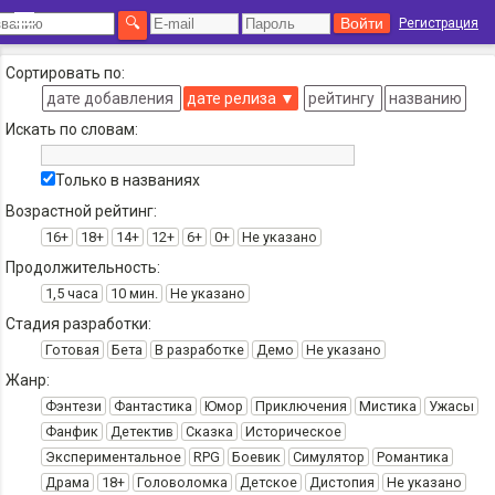
Регистрация
Сортировать по:
дате добавления
дате релиза
▼
рейтингу
названию
Искать по словам:
Только в названиях
Возрастной рейтинг:
16+
18+
14+
12+
6+
0+
Не указано
Продолжительность:
1,5 часа
10 мин.
Не указано
Стадия разработки:
Готовая
Бета
В разработке
Демо
Не указано
Жанр:
Фэнтези
Фантастика
Юмор
Приключения
Мистика
Ужасы
Фанфик
Детектив
Сказка
Историческое
Экспериментальное
RPG
Боевик
Симулятор
Романтика
Драма
18+
Головоломка
Детское
Дистопия
Не указано