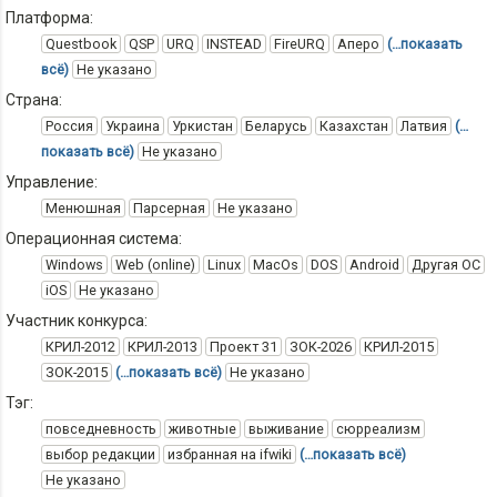
Платформа:
Questbook
QSP
URQ
INSTEAD
FireURQ
Аперо
(…показать
всё)
Не указано
Страна:
Россия
Украина
Уркистан
Беларусь
Казахстан
Латвия
(…
показать всё)
Не указано
Управление:
Менюшная
Парсерная
Не указано
Операционная система:
Windows
Web (online)
Linux
MacOs
DOS
Android
Другая ОС
iOS
Не указано
Участник конкурса:
КРИЛ-2012
КРИЛ-2013
Проект 31
ЗОК-2026
КРИЛ-2015
ЗОК-2015
(…показать всё)
Не указано
Тэг:
повседневность
животные
выживание
сюрреализм
выбор редакции
избранная на ifwiki
(…показать всё)
Не указано