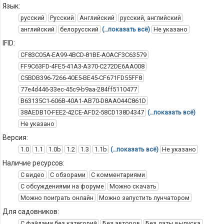
Язык:
русский
Русский
Английский
русский, английский
английский
белорусский
(…показать всё)
Не указано
IFID:
CF83C05A-EA99-4BCD-81BE-A0ACF3C63579
FF9C63FD-4FE5-41A3-A370-C272DE6AA008
C5BDB396-7266-40E5-BE45-CF671FD55FF8
77e4d446-33ec-45c9-b9aa-284ff5110477
B63135C1-606B-40A1-AB70-D8AA044C861D
38AEDB10-FEE2-42CE-AFD2-58CD138D4347
(…показать всё)
Не указано
Версия:
1.0
1.1
1.0b
1.2
1.3
1.1b
(…показать всё)
Не указано
Наличие ресурсов:
С видео
С обзорами
С комментариями
С обсуждениями на форуме
Можно скачать
Можно поиграть онлайн
Можно запустить лунчатором
Для садовников:
С файлами без категорий
Без авторов
Без даты выпуска