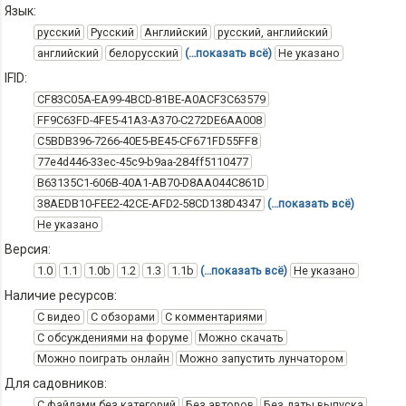
Язык:
русский
Русский
Английский
русский, английский
английский
белорусский
(…показать всё)
Не указано
IFID:
CF83C05A-EA99-4BCD-81BE-A0ACF3C63579
FF9C63FD-4FE5-41A3-A370-C272DE6AA008
C5BDB396-7266-40E5-BE45-CF671FD55FF8
77e4d446-33ec-45c9-b9aa-284ff5110477
B63135C1-606B-40A1-AB70-D8AA044C861D
38AEDB10-FEE2-42CE-AFD2-58CD138D4347
(…показать всё)
Не указано
Версия:
1.0
1.1
1.0b
1.2
1.3
1.1b
(…показать всё)
Не указано
Наличие ресурсов:
С видео
С обзорами
С комментариями
С обсуждениями на форуме
Можно скачать
Можно поиграть онлайн
Можно запустить лунчатором
Для садовников:
С файлами без категорий
Без авторов
Без даты выпуска