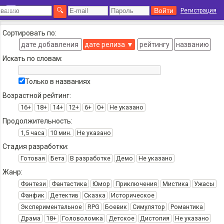
Регистрация
Сортировать по:
дате добавления
дате релиза
▼
рейтингу
названию
Искать по словам:
Только в названиях
Возрастной рейтинг:
16+
18+
14+
12+
6+
0+
Не указано
Продолжительность:
1,5 часа
10 мин.
Не указано
Стадия разработки:
Готовая
Бета
В разработке
Демо
Не указано
Жанр:
Фэнтези
Фантастика
Юмор
Приключения
Мистика
Ужасы
Фанфик
Детектив
Сказка
Историческое
Экспериментальное
RPG
Боевик
Симулятор
Романтика
Драма
18+
Головоломка
Детское
Дистопия
Не указано