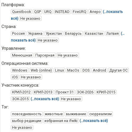
Платформа:
Questbook
QSP
URQ
INSTEAD
FireURQ
Аперо
(…показать
всё)
Не указано
Страна:
Россия
Украина
Уркистан
Беларусь
Казахстан
Латвия
(…
показать всё)
Не указано
Управление:
Менюшная
Парсерная
Не указано
Операционная система:
Windows
Web (online)
Linux
MacOs
DOS
Android
Другая ОС
iOS
Не указано
Участник конкурса:
КРИЛ-2012
КРИЛ-2013
Проект 31
ЗОК-2026
КРИЛ-2015
ЗОК-2015
(…показать всё)
Не указано
Тэг:
повседневность
животные
выживание
сюрреализм
выбор редакции
избранная на ifwiki
(…показать всё)
Не указано