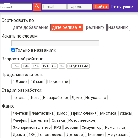
Регистрация
Сортировать по:
дате добавления
дате релиза
▼
рейтингу
названию
Искать по словам:
Только в названиях
Возрастной рейтинг:
16+
18+
14+
12+
6+
0+
Не указано
Продолжительность:
1,5 часа
10 мин.
Не указано
Стадия разработки:
Готовая
Бета
В разработке
Демо
Не указано
Жанр:
Фэнтези
Фантастика
Юмор
Приключения
Мистика
Ужасы
Фанфик
Детектив
Сказка
Историческое
Экспериментальное
RPG
Боевик
Симулятор
Романтика
Драма
18+
Головоломка
Детское
Дистопия
Не указано