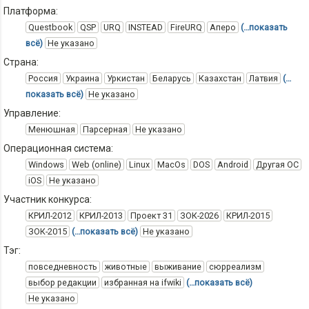
Платформа:
Questbook
QSP
URQ
INSTEAD
FireURQ
Аперо
(…показать
всё)
Не указано
Страна:
Россия
Украина
Уркистан
Беларусь
Казахстан
Латвия
(…
показать всё)
Не указано
Управление:
Менюшная
Парсерная
Не указано
Операционная система:
Windows
Web (online)
Linux
MacOs
DOS
Android
Другая ОС
iOS
Не указано
Участник конкурса:
КРИЛ-2012
КРИЛ-2013
Проект 31
ЗОК-2026
КРИЛ-2015
ЗОК-2015
(…показать всё)
Не указано
Тэг:
повседневность
животные
выживание
сюрреализм
выбор редакции
избранная на ifwiki
(…показать всё)
Не указано