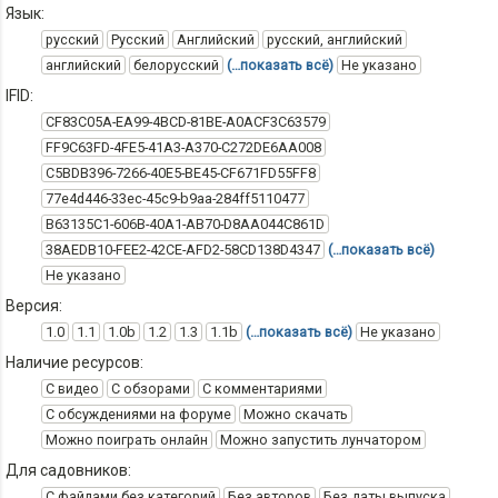
Язык:
русский
Русский
Английский
русский, английский
английский
белорусский
(…показать всё)
Не указано
IFID:
CF83C05A-EA99-4BCD-81BE-A0ACF3C63579
FF9C63FD-4FE5-41A3-A370-C272DE6AA008
C5BDB396-7266-40E5-BE45-CF671FD55FF8
77e4d446-33ec-45c9-b9aa-284ff5110477
B63135C1-606B-40A1-AB70-D8AA044C861D
38AEDB10-FEE2-42CE-AFD2-58CD138D4347
(…показать всё)
Не указано
Версия:
1.0
1.1
1.0b
1.2
1.3
1.1b
(…показать всё)
Не указано
Наличие ресурсов:
С видео
С обзорами
С комментариями
С обсуждениями на форуме
Можно скачать
Можно поиграть онлайн
Можно запустить лунчатором
Для садовников:
С файлами без категорий
Без авторов
Без даты выпуска