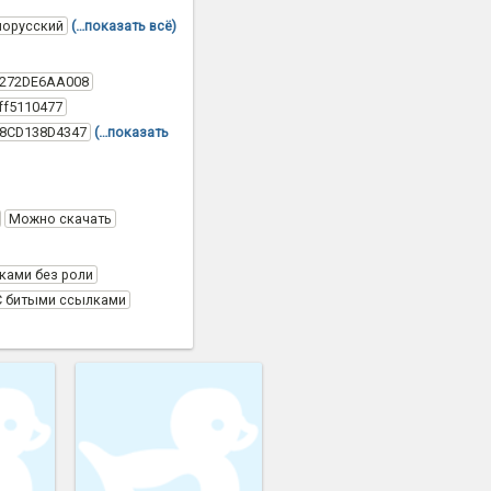
лорусский
(…показать всё)
C272DE6AA008
ff5110477
58CD138D4347
(…показать
Можно скачать
ками без роли
С битыми ссылками