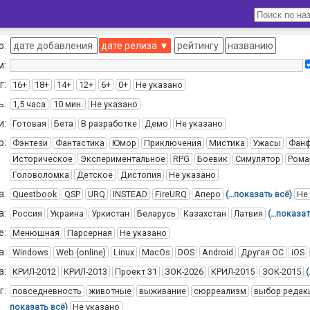
о:
дате добавления
дате релиза
▼
рейтингу
названию
м:
г:
16+
18+
14+
12+
6+
0+
Не указано
ь:
1,5 часа
10 мин.
Не указано
и:
Готовая
Бета
В разработке
Демо
Не указано
р:
Фэнтези
Фантастика
Юмор
Приключения
Мистика
Ужасы
Фан
Историческое
Экспериментальное
RPG
Боевик
Симулятор
Рома
Головоломка
Детское
Дистопия
Не указано
а:
Questbook
QSP
URQ
INSTEAD
FireURQ
Аперо
(…показать всё)
Не
а:
Россия
Украина
Уркистан
Беларусь
Казахстан
Латвия
(…показат
е:
Менюшная
Парсерная
Не указано
а:
Windows
Web (online)
Linux
MacOs
DOS
Android
Другая ОС
iOS
а:
КРИЛ-2012
КРИЛ-2013
Проект 31
ЗОК-2026
КРИЛ-2015
ЗОК-2015
г:
повседневность
животные
выживание
сюрреализм
выбор редак
показать всё)
Не указано