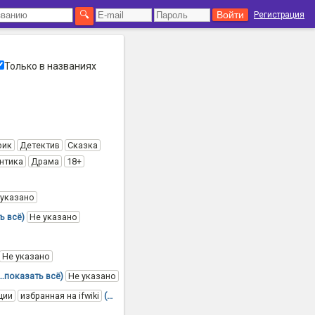
Регистрация
Только в названиях
фик
Детектив
Сказка
нтика
Драма
18+
 указано
ь всё)
Не указано
Не указано
(…показать всё)
Не указано
ции
избранная на ifwiki
(…