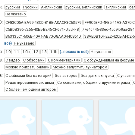
к:
русский
Русский
Английский
русский, английский
английский
бе
Не указано
D:
CF83C05A-EA99-4BCD-81BE-A0ACF3C63579
FF9C63FD-4FE5-41A3-A370-
C5BDB396-7266-40E5-BE45-CF671FD55FF8
77e4d446-33ec-45c9-b9aa-284
B63135C1-606B-40A1-AB70-D8AA044C861D
38AEDB10-FEE2-42CE-AFD2-
всё)
Не указано
я:
1.0
1.1
1.0b
1.2
1.3
1.1b
(…показать всё)
Не указано
в:
С видео
С обзорами
С комментариями
С обсуждениями на форуме
Можно поиграть онлайн
Можно запустить лунчатором
в:
С файлами без категорий
Без авторов
Без даты выпуска
С участни
Редактированные людьми
Со ссылками, общими с другими играми
С более чем одним автором